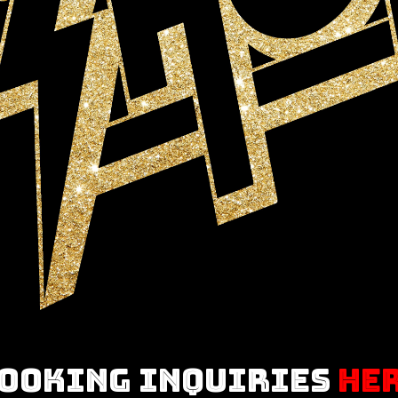
ooking Inquiries
he