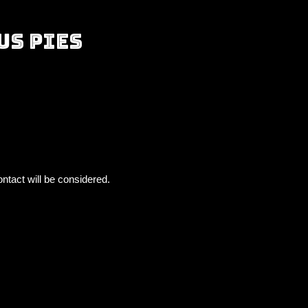
US PIES
ntact will be considered.