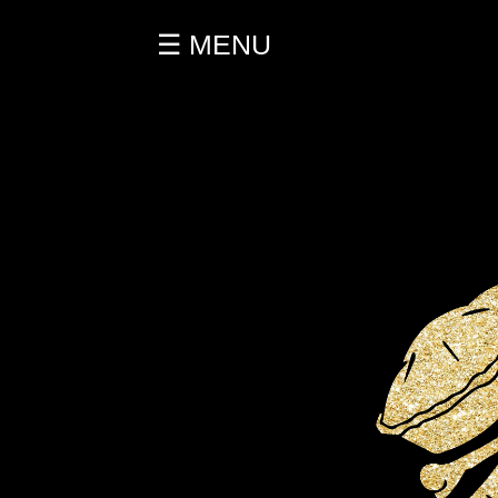
Casino Online Non Aams
Mig
☰ MENU
HOME
PIE
MENU
PIE
SHOP
BAR
EVENTS
ORDER
HERE